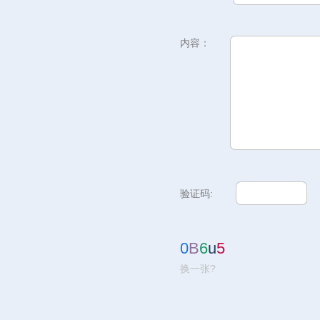
内容：
验证码:
0
B
6
u
5
换一张?