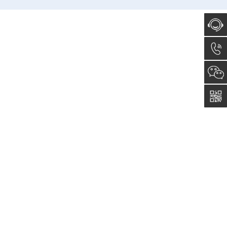
在线咨
询
0512-
57639